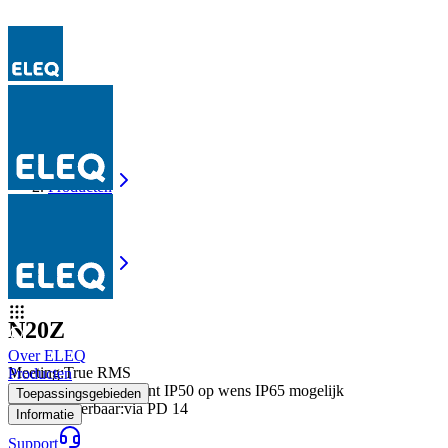
Producten
N20Z
Producten
N20Z
N20Z
Over ELEQ
Meeting
:
True RMS
Producten
Beveiligingsgraad
:
Front IP50 op wens IP65 mogelijk
Toepassingsgebieden
Programmeerbaar
:
via PD 14
Informatie
Support