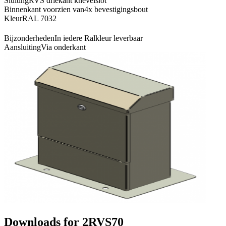
Sluiting
RVS driekant knevelslot
Binnenkant voorzien van
4x bevestigingsbout
Kleur
RAL 7032
Bijzonderheden
In iedere Ralkleur leverbaar
Aansluiting
Via onderkant
Downloads for
2RVS70