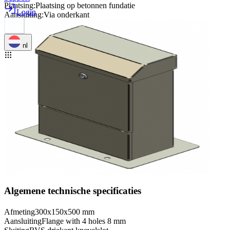
Plaatsing
:
Plaatsing op betonnen fundatie
Login
Aansluiting
:
Via onderkant
nl
Algemene technische specificaties
Afmeting
300x150x500 mm
Aansluiting
Flange with 4 holes 8 mm