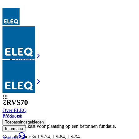
Producten
2RVS70
Producten
2RVS70
2RVS70
Over ELEQ
RVS kast
Producten
Toepassingsgebieden
Dubbele zuilkast voor plaatsing op een betonnen fundatie.
Informatie
Geschikt voor
:
3x LS-74, LS-84, LS-94
Support