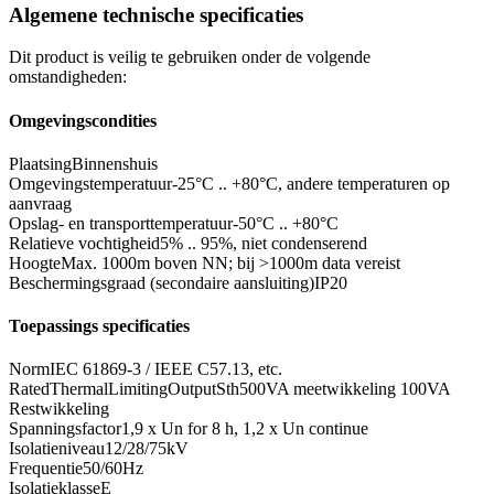
Algemene technische specificaties
Dit product is veilig te gebruiken onder de volgende
omstandigheden:
Omgevingscondities
Plaatsing
Binnenshuis
Omgevingstemperatuur
-25°C .. +80°C, andere temperaturen op
aanvraag
Opslag- en transporttemperatuur
-50°C .. +80°C
Relatieve vochtigheid
5% .. 95%, niet condenserend
Hoogte
Max. 1000m boven NN; bij >1000m data vereist
Beschermingsgraad (secondaire aansluiting)
IP20
Toepassings specificaties
Norm
IEC 61869-3 / IEEE C57.13, etc.
RatedThermalLimitingOutputSth
500VA meetwikkeling 100VA
Restwikkeling
Spanningsfactor
1,9 x Un for 8 h, 1,2 x Un continue
Isolatieniveau
12/28/75kV
Frequentie
50/60Hz
Isolatieklasse
E