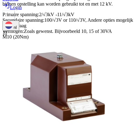
binnen opstelling kan worden gebruikt tot en met 12 kV.
Login
Primaire spanning
:
2/√3kV -11/√3kV
Secundaire spanning
:
100/√3V or 110/√3V, Andere opties mogelijk
op aanvraag
nl
Vermogen
:
Zoals gewenst. Bijvoorbeeld 10, 15 of 30VA
M10 (20Nm)