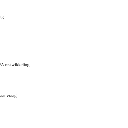
ag
VA restwikkeling
 aanvraag