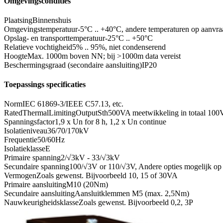
Omgevingscondities
Plaatsing
Binnenshuis
Omgevingstemperatuur
-5°C .. +40°C, andere temperaturen op aanvra
Opslag- en transporttemperatuur
-25°C .. +50°C
Relatieve vochtigheid
5% .. 95%, niet condenserend
Hoogte
Max. 1000m boven NN; bij >1000m data vereist
Beschermingsgraad (secondaire aansluiting)
IP20
Toepassings specificaties
Norm
IEC 61869-3/IEEE C57.13, etc.
RatedThermalLimitingOutputSth
500VA meetwikkeling in totaal 100
Spanningsfactor
1,9 x Un for 8 h, 1,2 x Un continue
Isolatieniveau
36/70/170kV
Frequentie
50/60Hz
Isolatieklasse
E
Primaire spanning
2/√3kV - 33/√3kV
Secundaire spanning
100/√3V or 110/√3V, Andere opties mogelijk op
Vermogen
Zoals gewenst. Bijvoorbeeld 10, 15 of 30VA
Primaire aansluiting
M10 (20Nm)
Secundaire aansluiting
Aansluitklemmen M5 (max. 2,5Nm)
Nauwkeurigheidsklasse
Zoals gewenst. Bijvoorbeeld 0,2, 3P