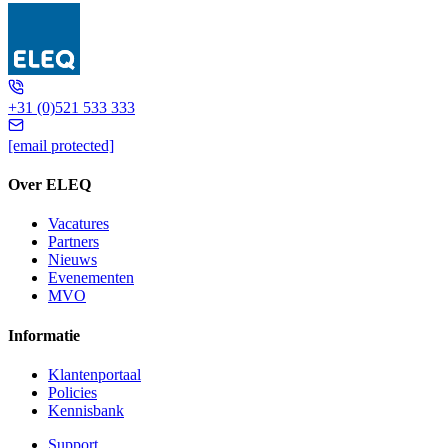
UGE D3
+31 (0)521 533 333
[email protected]
Over ELEQ
Vacatures
Partners
Nieuws
Evenementen
MVO
Informatie
Klantenportaal
Policies
Kennisbank
Support