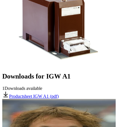
Downloads for
IGW A1
1
Downloads available
Productsheet IGW A1 (pdf)