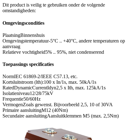
Dit product is veilig te gebruiken onder de volgende
omstandigheden:
Omgevingscondities
Plaatsing
Binnenshuis
Omgevingstemperatuur
-5°C .. +40°C, andere temperaturen op
aanvraag
Relatieve vochtigheid
5% .. 95%, niet condenserend
Toepassings specificaties
Norm
IEC 61869-2/IEEE C57.13, etc.
Kortsluitstroom (lth):
100 x In/1s, max. 50kA/1s
RatedDynamicCurrentIdyn
2,5 x Ith, max. 125kA/1s
Isolatieniveau
12/28/75kV
Frequentie
50/60Hz
Vermogen
Zoals gewenst. Bijvoorbeeld 2,5, 10 of 30VA
Primaire aansluiting
M12 (40Nm)
Secundaire aansluiting
Aansluitklemmen M5 (max. 2,5Nm)