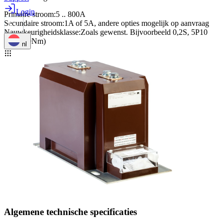
Login
Primaire stroom
:
5 .. 800A
Secundaire stroom
:
1A of 5A, andere opties mogelijk op aanvraag
Nauwkeurigheidsklasse
:
Zoals gewenst. Bijvoorbeeld 0,2S, 5P10
M12 (40Nm)
nl
Algemene technische specificaties