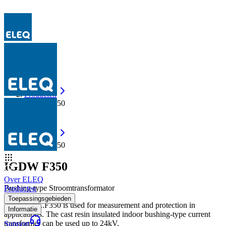
Producten
IGDW F350
Producten
IGDW F350
IGDW F350
Over ELEQ
Bushing-type Stroomtransformator
Producten
Toepassingsgebieden
The IGDW..F350 is used for measurement and protection in
Informatie
applications. The cast resin insulated indoor bushing-type current
transformer can be used up to 24kV.
Support