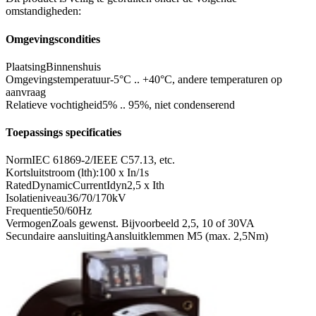
omstandigheden:
Omgevingscondities
Plaatsing
Binnenshuis
Omgevingstemperatuur
-5°C .. +40°C, andere temperaturen op
aanvraag
Relatieve vochtigheid
5% .. 95%, niet condenserend
Toepassings specificaties
Norm
IEC 61869-2/IEEE C57.13, etc.
Kortsluitstroom (lth):
100 x In/1s
RatedDynamicCurrentIdyn
2,5 x Ith
Isolatieniveau
36/70/170kV
Frequentie
50/60Hz
Vermogen
Zoals gewenst. Bijvoorbeeld 2,5, 10 of 30VA
Secundaire aansluiting
Aansluitklemmen M5 (max. 2,5Nm)