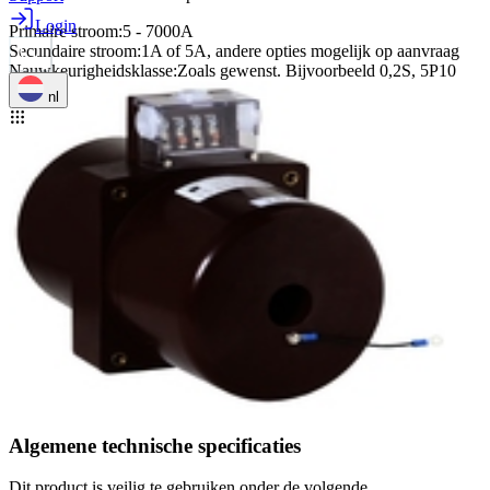
Login
Primaire stroom
:
5 - 7000A
Secundaire stroom
:
1A of 5A, andere opties mogelijk op aanvraag
Nauwkeurigheidsklasse
:
Zoals gewenst. Bijvoorbeeld 0,2S, 5P10
nl
Algemene technische specificaties
Dit product is veilig te gebruiken onder de volgende