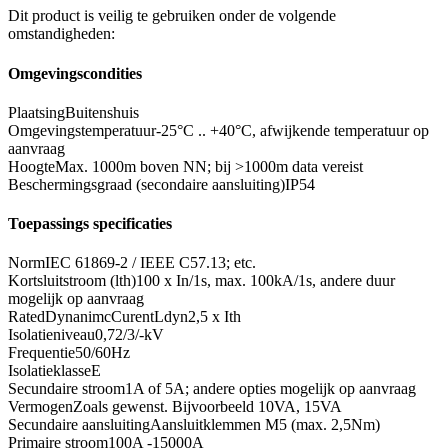
Dit product is veilig te gebruiken onder de volgende
omstandigheden:
Omgevingscondities
Plaatsing
Buitenshuis
Omgevingstemperatuur
-25°C .. +40°C, afwijkende temperatuur op
aanvraag
Hoogte
Max. 1000m boven NN; bij >1000m data vereist
Beschermingsgraad (secondaire aansluiting)
IP54
Toepassings specificaties
Norm
IEC 61869-2 / IEEE C57.13; etc.
Kortsluitstroom (lth)
100 x In/1s, max. 100kA/1s, andere duur
mogelijk op aanvraag
RatedDynanimcCurentLdyn
2,5 x Ith
Isolatieniveau
0,72/3/-kV
Frequentie
50/60Hz
Isolatieklasse
E
Secundaire stroom
1A of 5A; andere opties mogelijk op aanvraag
Vermogen
Zoals gewenst. Bijvoorbeeld 10VA, 15VA
Secundaire aansluiting
Aansluitklemmen M5 (max. 2,5Nm)
Primaire stroom
100A -15000A