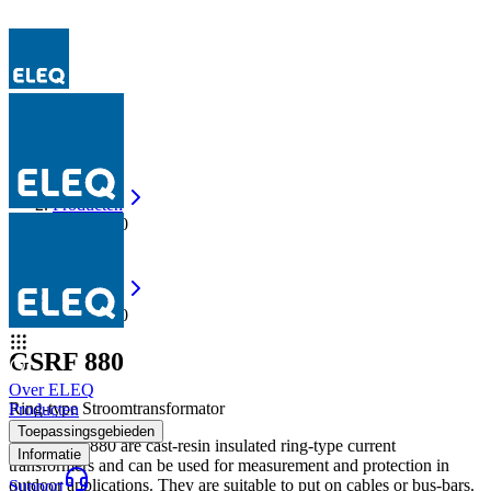
Producten
GSRF 880
Producten
GSRF 880
GSRF 880
Over ELEQ
Ring-type Stroomtransformator
Producten
Toepassingsgebieden
The GSRF 880 are cast-resin insulated ring-type current
Informatie
transformers and can be used for measurement and protection in
outdoor applications. They are suitable to put on cables or bus-bars.
Support