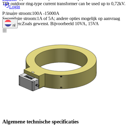
The outdoor ring-type current transformer can be used up to 0,72kV.
Login
Primaire stroom
:
100A -15000A
Secundaire stroom
:
1A of 5A; andere opties mogelijk op aanvraag
Vermogen
:
Zoals gewenst. Bijvoorbeeld 10VA, 15VA
nl
Algemene technische specificaties