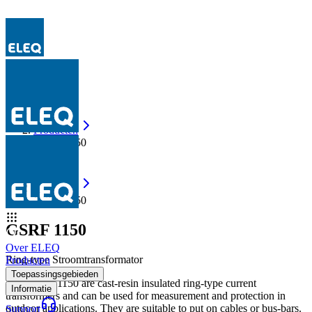
Producten
GSRF 1150
Producten
GSRF 1150
GSRF 1150
Over ELEQ
Ring-type Stroomtransformator
Producten
Toepassingsgebieden
The GSRF 1150 are cast-resin insulated ring-type current
Informatie
transformers and can be used for measurement and protection in
outdoor applications. They are suitable to put on cables or bus-bars.
Support