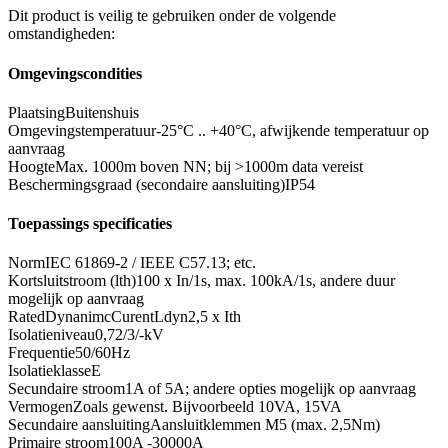
Dit product is veilig te gebruiken onder de volgende
omstandigheden:
Omgevingscondities
Plaatsing
Buitenshuis
Omgevingstemperatuur
-25°C .. +40°C, afwijkende temperatuur op
aanvraag
Hoogte
Max. 1000m boven NN; bij >1000m data vereist
Beschermingsgraad (secondaire aansluiting)
IP54
Toepassings specificaties
Norm
IEC 61869-2 / IEEE C57.13; etc.
Kortsluitstroom (lth)
100 x In/1s, max. 100kA/1s, andere duur
mogelijk op aanvraag
RatedDynanimcCurentLdyn
2,5 x Ith
Isolatieniveau
0,72/3/-kV
Frequentie
50/60Hz
Isolatieklasse
E
Secundaire stroom
1A of 5A; andere opties mogelijk op aanvraag
Vermogen
Zoals gewenst. Bijvoorbeeld 10VA, 15VA
Secundaire aansluiting
Aansluitklemmen M5 (max. 2,5Nm)
Primaire stroom
100A -30000A