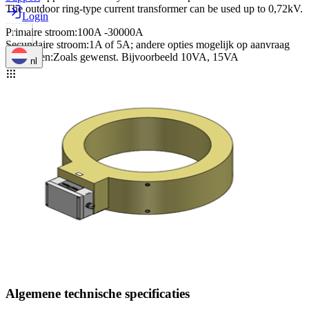
The outdoor ring-type current transformer can be used up to 0,72kV.
Login
Primaire stroom
:
100A -30000A
Secundaire stroom
:
1A of 5A; andere opties mogelijk op aanvraag
Vermogen
:
Zoals gewenst. Bijvoorbeeld 10VA, 15VA
nl
Algemene technische specificaties