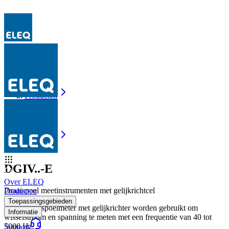
Producten
DGIV..-E
Producten
DGIV..-E
DGIV..-E
Over ELEQ
Draaispoel meetinstrumenten met gelijkrichtcel
Producten
Toepassingsgebieden
E-line draaispoelmeter met gelijkrichter worden gebruikt om
Informatie
wisselstroom en spanning te meten met een frequentie van 40 tot
5000 Hz.
Support