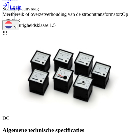
Login
Scale
:
Op aanvraag
Meetbereik of overzetverhouding van de stroomtransformator
:
Op
aanvraag
Nauwkeurigheidsklasse
:
1.5
nl
DC
Algemene technische specificaties