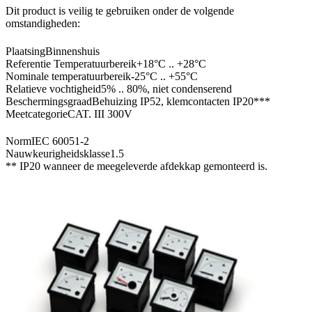
Dit product is veilig te gebruiken onder de volgende
omstandigheden:
Plaatsing
Binnenshuis
Referentie Temperatuurbereik
+18°C .. +28°C
Nominale temperatuurbereik
-25°C .. +55°C
Relatieve vochtigheid
5% .. 80%, niet condenserend
Beschermingsgraad
Behuizing IP52, klemcontacten IP20***
Meetcategorie
CAT. III 300V
Norm
IEC 60051-2
Nauwkeurigheidsklasse
1.5
** IP20 wanneer de meegeleverde afdekkap gemonteerd is.