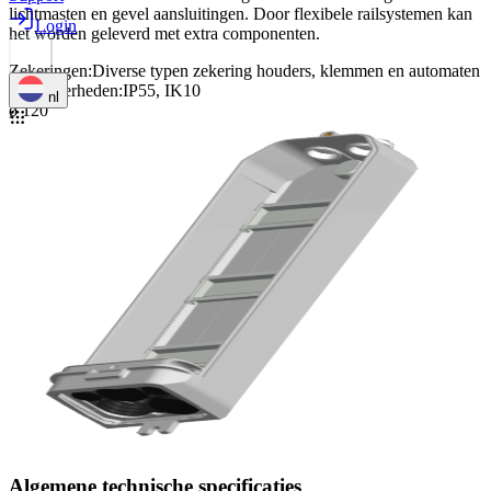
lichtmasten en gevel aansluitingen. Door flexibele railsystemen kan
Login
het worden geleverd met extra componenten.
Zekeringen
:
Diverse typen zekering houders, klemmen en automaten
Bijzonderheden
:
IP55, IK10
nl
ø 120
Algemene technische specificaties