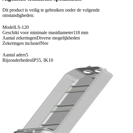
Dit product is veilig te gebruiken onder de volgende
omstandigheden:
Model
LS-120
Geschikt voor minimale mastdiameter
118 mm
Aantal zekeringen
Diverse mogelijkheden
Zekeringen inclusief
Nee
Aantal aders
5
Bijzonderheden
IP55, IK10