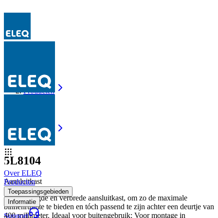
Producten
5L8104
Producten
5L8104
5L8104
Over ELEQ
Aansluitkast
Producten
Toepassingsgebieden
Een verlengde en verbrede aansluitkast, om zo de maximale
Informatie
binnenruimte te bieden en tóch passend te zijn achter een deurtje van
400 millimeter. Ideaal voor buitengebruik: Voor montage in
Support