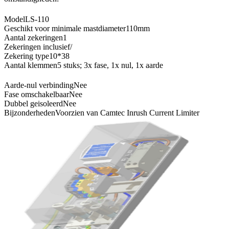
Model
LS-110
Geschikt voor minimale mastdiameter
110mm
Aantal zekeringen
1
Zekeringen inclusief
/
Zekering type
10*38
Aantal klemmen
5 stuks; 3x fase, 1x nul, 1x aarde
Aarde-nul verbinding
Nee
Fase omschakelbaar
Nee
Dubbel geisoleerd
Nee
Bijzonderheden
Voorzien van Camtec Inrush Current Limiter