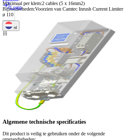
Maximaal per klem
:
2 cables (5 x 16mm2)
Login
Bijzonderheden
:
Voorzien van Camtec Inrush Current Limiter
ø 110
nl
Algemene technische specificaties
Dit product is veilig te gebruiken onder de volgende
omstandigheden: