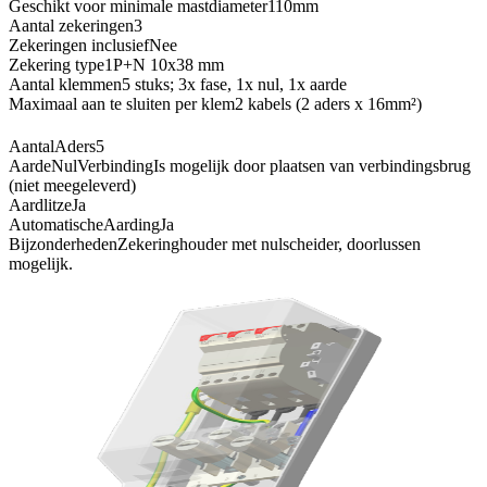
Geschikt voor minimale mastdiameter
110mm
Aantal zekeringen
3
Zekeringen inclusief
Nee
Zekering type
1P+N 10x38 mm
Aantal klemmen
5 stuks; 3x fase, 1x nul, 1x aarde
Maximaal aan te sluiten per klem
2 kabels (2 aders x 16mm²)
AantalAders
5
AardeNulVerbinding
Is mogelijk door plaatsen van verbindingsbrug
(niet meegeleverd)
Aardlitze
Ja
AutomatischeAarding
Ja
Bijzonderheden
Zekeringhouder met nulscheider, doorlussen
mogelijk.