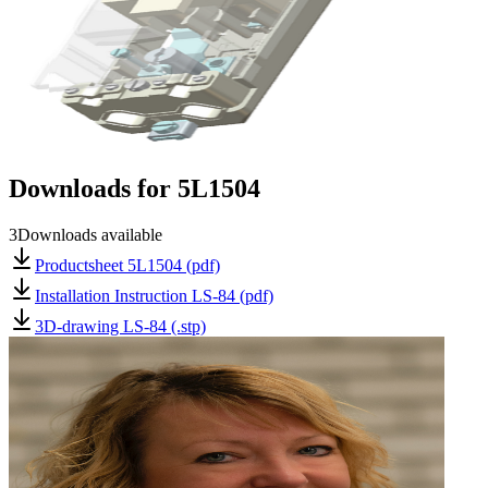
Downloads for
5L1504
3
Downloads available
Productsheet 5L1504 (pdf)
Installation Instruction LS-84 (pdf)
3D-drawing LS-84 (.stp)