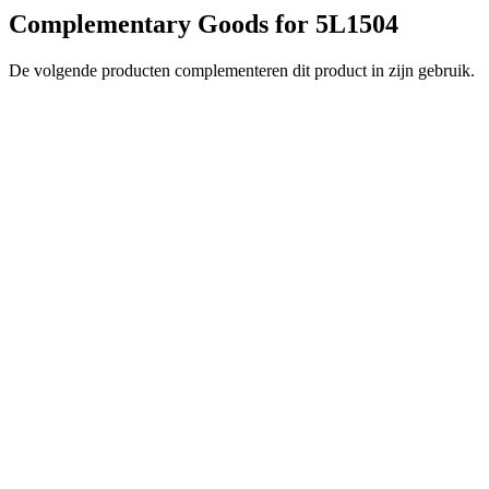
Complementary Goods for 5L1504
De volgende producten complementeren dit product in zijn gebruik.
5L9303
Klemmenmodule voor in de LS-94 voor het aansluiten van