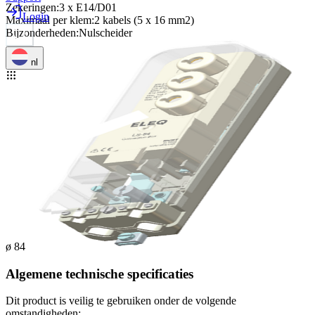
Zekeringen
:
3 x E14/D01
Login
Maximaal per klem
:
2 kabels (5 x 16 mm2)
Bijzonderheden
:
Nulscheider
nl
ø 84
Algemene technische specificaties
Dit product is veilig te gebruiken onder de volgende
omstandigheden: