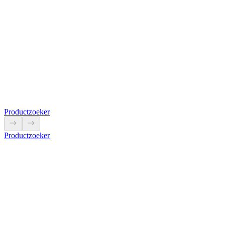
5L9978
Trekontlasting te monteren in de LS-84
Bekijk product
Productzoeker
Productzoeker