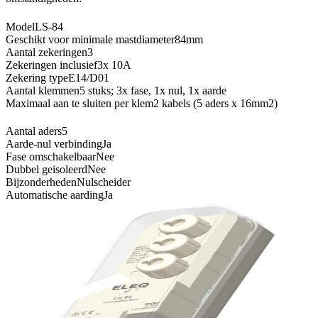
Model
LS-84
Geschikt voor minimale mastdiameter
84mm
Aantal zekeringen
3
Zekeringen inclusief
3x 10A
Zekering type
E14/D01
Aantal klemmen
5 stuks; 3x fase, 1x nul, 1x aarde
Maximaal aan te sluiten per klem
2 kabels (5 aders x 16mm2)
Aantal aders
5
Aarde-nul verbinding
Ja
Fase omschakelbaar
Nee
Dubbel geisoleerd
Nee
Bijzonderheden
Nulscheider
Automatische aarding
Ja