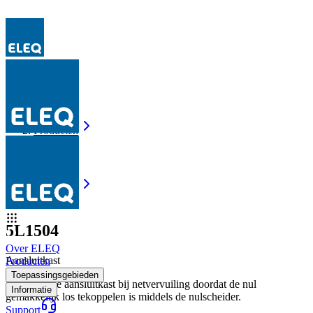
Producten
5L1504
Producten
5L1504
5L1504
Over ELEQ
Aansluitkast
Producten
Toepassingsgebieden
Extra veilige aansluitkast bij netvervuiling doordat de nul
Informatie
gemakkelijk los tekoppelen is middels de nulscheider.
Support