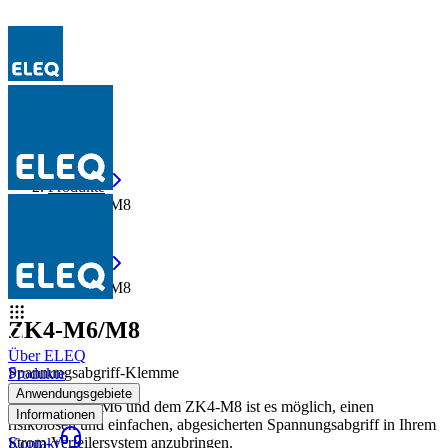
Produkte
ZK4-M6/M8
Produkte
ZK4-M6/M8
ZK4-M6/M8
Über ELEQ
Spannungsabgriff-Klemme
Produkte
Anwendungsgebiete
Mit dem ZK4-M6 und dem ZK4-M8 ist es möglich, einen
Informationen
risikolosen und einfachen, abgesicherten Spannungsabgriff in Ihrem
Strom-Verteilersystem anzubringen.
Kontakt