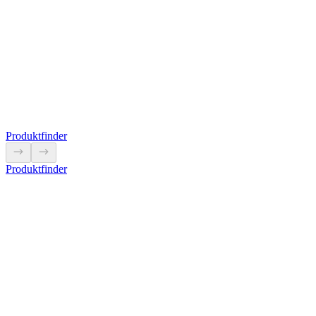
TQ50-L ../1A
Der kompakte teilbare Stromwandler TQ50-L von ELEQ ist speziell
für digitale Messsysteme geeignet.
Produkt anzeigen
Produktfinder
Produktfinder