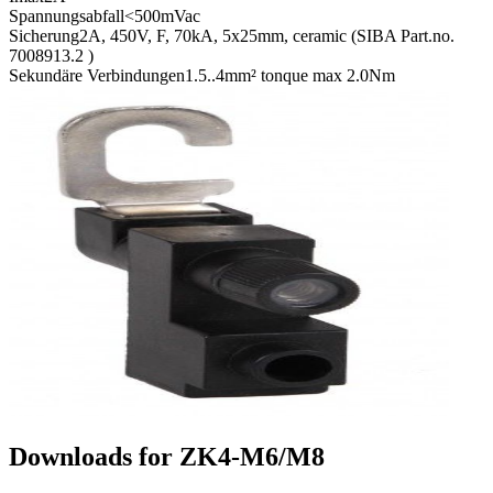
Spannungsabfall
<500mVac
Sicherung
2A, 450V, F, 70kA, 5x25mm, ceramic (SIBA Part.no.
7008913.2 )
Sekundäre Verbindungen
1.5..4mm² tonque max 2.0Nm
Downloads for
ZK4-M6/M8