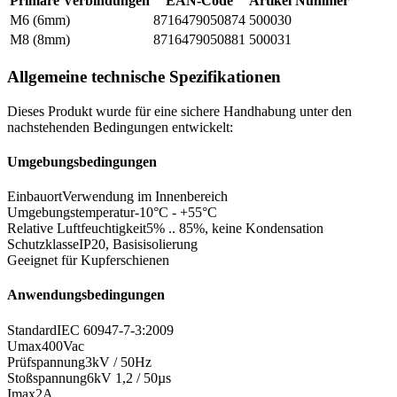
Primäre Verbindungen
EAN-Code
Artikel Nummer
M6 (6mm)
8716479050874
500030
M8 (8mm)
8716479050881
500031
Allgemeine technische Spezifikationen
Dieses Produkt wurde für eine sichere Handhabung unter den
nachstehenden Bedingungen entwickelt:
Umgebungsbedingungen
Einbauort
Verwendung im Innenbereich
Umgebungstemperatur
-10°C - +55°C
Relative Luftfeuchtigkeit
5% .. 85%, keine Kondensation
Schutzklasse
IP20, Basisisolierung
Geeignet für Kupferschienen
Anwendungsbedingungen
Standard
IEC 60947-7-3:2009
Umax
400Vac
Prüfspannung
3kV / 50Hz
Stoßspannung
6kV 1,2 / 50µs
Imax
2A