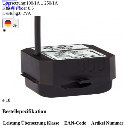
Übersetzung
:
100/1A .. 250/1A
Login
Klasse
:
1 oder 0,5
Leistung
:
0,2VA
de
ø 18
Bestellspezifikation
Leistung
Übersetzung
Klasse
EAN-Code
Artikel Nummer