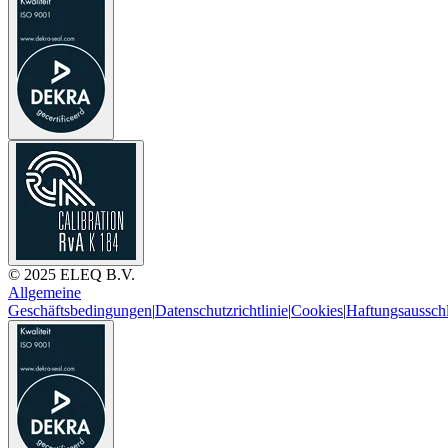
© 2025 ELEQ B.V.
Allgemeine
Geschäftsbedingungen
|
Datenschutzrichtlinie
|
Cookies
|
Haftungsaussch