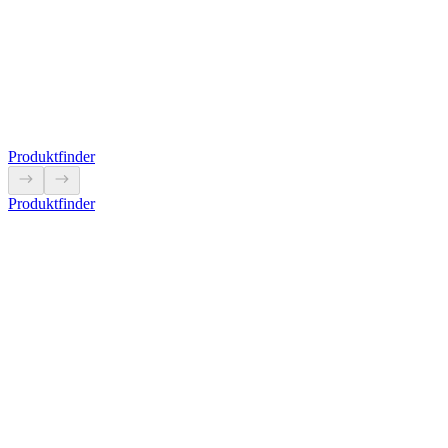
ZK4-M6/M8
Mit dem ZK4-M6 und dem ZK4-M8 ist es möglich, einen
risikolosen und einfachen, abgesicherten Spannungsabgriff in Ihrem
Strom-Verteilersystem anzubringen.
Produkt anzeigen
Produktfinder
Produktfinder