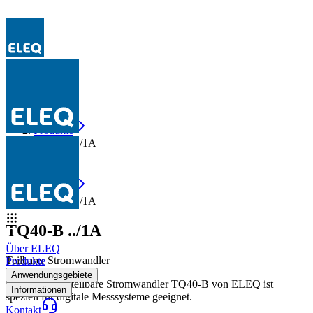
Produkte
TQ40-B ../1A
Produkte
TQ40-B ../1A
TQ40-B ../1A
Über ELEQ
Teilbarer Stromwandler
Produkte
Anwendungsgebiete
Der kompakte teilbare Stromwandler TQ40-B von ELEQ ist
Informationen
speziell für digitale Messsysteme geeignet.
Kontakt