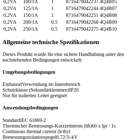
0,2VA
100/1A
1
8716479042237
4Q4B05
0,2VA
125/1A
1
8716479042244
4Q4B07
0,2VA
150/1A
1
8716479042251
4Q4B08
0,2VA
200/1A
0.5
8716479042268
4Q4B09
0,2VA
250/1A
0.5
8716479042275
4Q4B10
Allgemeine technische Spezifikationen
Dieses Produkt wurde für eine sichere Handhabung unter den
nachstehenden Bedingungen entwickelt:
Umgebungsbedingungen
Einbauort
Verwendung im Innenbereich
Schutzklasse (Sekundärklemmen)
IP20
Nur für isolierten Leiter geeignet
Anwendungsbedingungen
Standard
IEC 61869-2
Thermischer Bemessungs-Kurzzeitstrom (lth)
60 x Ipr / 1s
Continuous thermal current (Icth)
1
Bemessungsisolationspegel
0,72/3/-kV