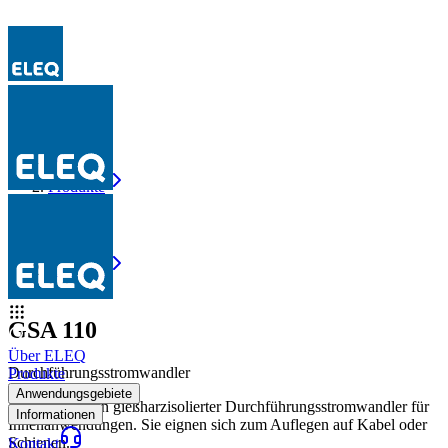
Produkte
GSA 110
Produkte
GSA 110
GSA 110
Über ELEQ
Durchführungsstromwandler
Produkte
Anwendungsgebiete
Der GSA ist ein gießharzisolierter Durchführungsstromwandler für
Informationen
Innenanwendungen. Sie eignen sich zum Auflegen auf Kabel oder
Schienen.
Kontakt