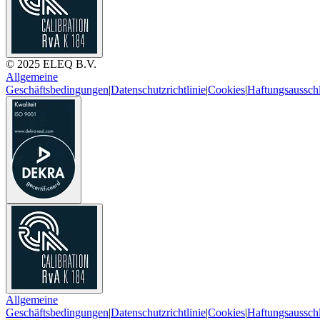
© 2025 ELEQ B.V.
Allgemeine
Geschäftsbedingungen
|
Datenschutzrichtlinie
|
Cookies
|
Haftungsaussch
Allgemeine
Geschäftsbedingungen
|
Datenschutzrichtlinie
|
Cookies
|
Haftungsaussch