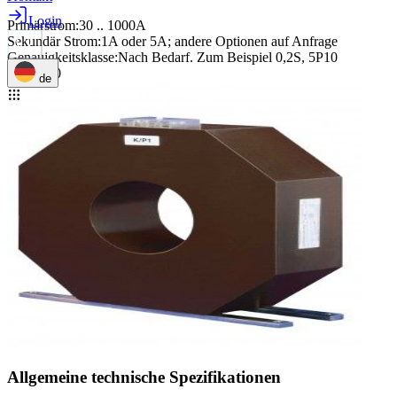
Login
Primärstrom
:
30 .. 1000A
Sekundär Strom
:
1A oder 5A; andere Optionen auf Anfrage
Genauigkeitsklasse
:
Nach Bedarf. Zum Beispiel 0,2S, 5P10
Max. ø60
de
Allgemeine technische Spezifikationen