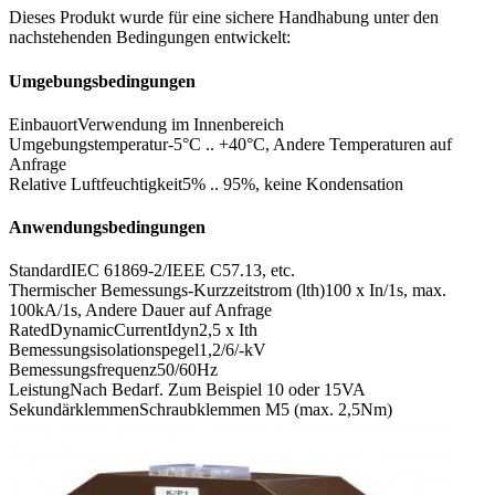
Dieses Produkt wurde für eine sichere Handhabung unter den
nachstehenden Bedingungen entwickelt:
Umgebungsbedingungen
Einbauort
Verwendung im Innenbereich
Umgebungstemperatur
-5°C .. +40°C, Andere Temperaturen auf
Anfrage
Relative Luftfeuchtigkeit
5% .. 95%, keine Kondensation
Anwendungsbedingungen
Standard
IEC 61869-2/IEEE C57.13, etc.
Thermischer Bemessungs-Kurzzeitstrom (lth)
100 x In/1s, max.
100kA/1s, Andere Dauer auf Anfrage
RatedDynamicCurrentIdyn
2,5 x Ith
Bemessungsisolationspegel
1,2/6/-kV
Bemessungsfrequenz
50/60Hz
Leistung
Nach Bedarf. Zum Beispiel 10 oder 15VA
Sekundärklemmen
Schraubklemmen M5 (max. 2,5Nm)