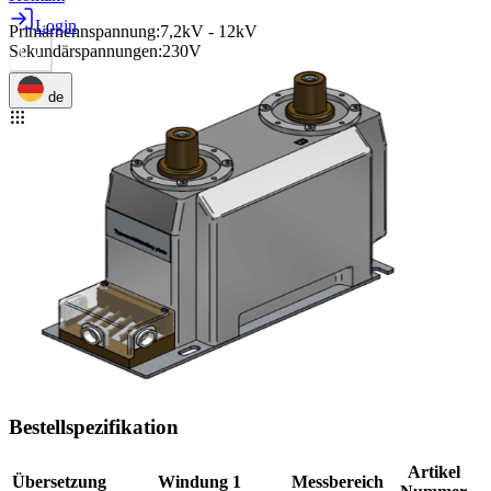
Login
Primärnennspannung
:
7,2kV - 12kV
Sekundärspannungen
:
230V
de
Bestellspezifikation
Artikel
Übersetzung
Windung 1
Messbereich