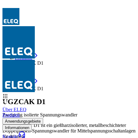
Produkte
UGZCAK D1
Produkte
UGZCAK D1
UGZCAK D1
Über ELEQ
Zweipolig isolierte Spannungswandler
Produkte
Anwendungsgebiete
Der UGZCAK D1 ist ein gießharzisolierter, metallbeschichteter
Informationen
Doppelphasen-Spannungswandler für Mittelspannungsschaltanlagen
für drinnen.
Kontakt