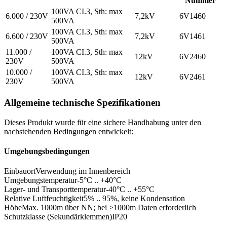
Nummer
100VA CI.3, Sth: max
6.000 / 230V
7,2kV
6V1460
500VA
100VA CI.3, Sth: max
6.600 / 230V
7,2kV
6V1461
500VA
11.000 /
100VA CI.3, Sth: max
12kV
6V2460
230V
500VA
10.000 /
100VA CI.3, Sth: max
12kV
6V2461
230V
500VA
Allgemeine technische Spezifikationen
Dieses Produkt wurde für eine sichere Handhabung unter den
nachstehenden Bedingungen entwickelt:
Umgebungsbedingungen
Einbauort
Verwendung im Innenbereich
Umgebungstemperatur
-5°C .. +40°C
Lager- und Transporttemperatur
-40°C .. +55°C
Relative Luftfeuchtigkeit
5% .. 95%, keine Kondensation
Höhe
Max. 1000m über NN; bei >1000m Daten erforderlich
Schutzklasse (Sekundärklemmen)
IP20