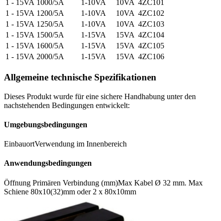
1 - 15VA
1000/5A
1-10VA
10VA
4ZC101
1 - 15VA
1200/5A
1-10VA
10VA
4ZC102
1 - 15VA
1250/5A
1-10VA
10VA
4ZC103
1 - 15VA
1500/5A
1-15VA
15VA
4ZC104
1 - 15VA
1600/5A
1-15VA
15VA
4ZC105
1 - 15VA
2000/5A
1-15VA
15VA
4ZC106
Allgemeine technische Spezifikationen
Dieses Produkt wurde für eine sichere Handhabung unter den
nachstehenden Bedingungen entwickelt:
Umgebungsbedingungen
Einbauort
Verwendung im Innenbereich
Anwendungsbedingungen
Öffnung Primären Verbindung (mm)
Max Kabel Ø 32 mm. Max
Schiene 80x10(32)mm oder 2 x 80x10mm