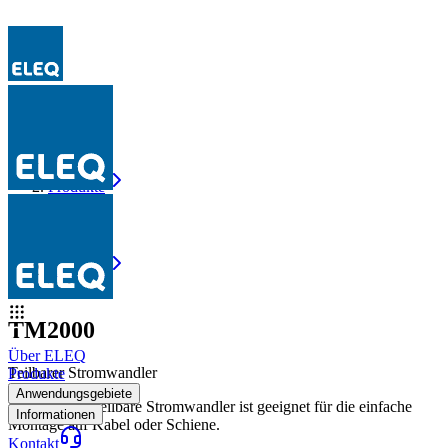
Produkte
TM2000
Produkte
TM2000
TM2000
Über ELEQ
Teilbarer Stromwandler
Produkte
Anwendungsgebiete
Der TM2000 teilbare Stromwandler ist geeignet für die einfache
Informationen
Montage auf Kabel oder Schiene.
Kontakt