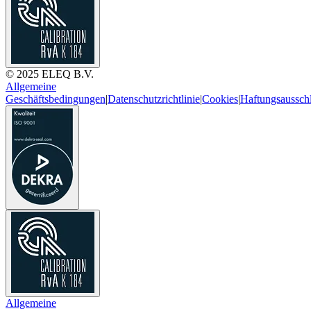
© 2025 ELEQ B.V.
Allgemeine
Geschäftsbedingungen
|
Datenschutzrichtlinie
|
Cookies
|
Haftungsaussch
Allgemeine