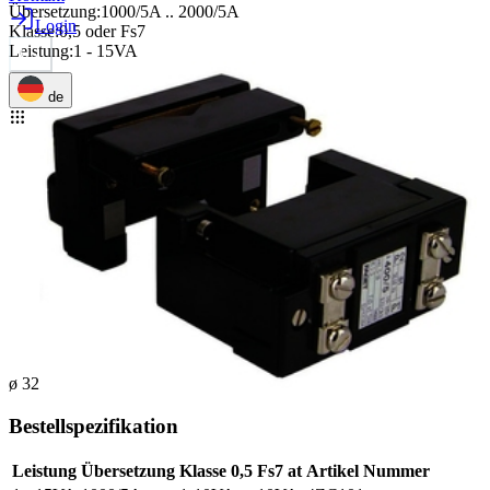
Übersetzung
:
1000/5A .. 2000/5A
Login
Klasse
:
0,5 oder Fs7
Leistung
:
1 - 15VA
de
ø 32
Bestellspezifikation
Leistung
Übersetzung
Klasse 0,5
Fs7 at
Artikel Nummer