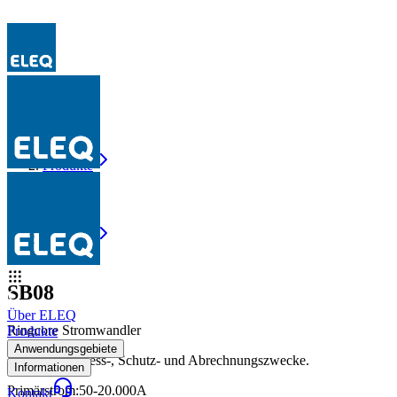
Produkte
SB08
Produkte
SB08
SB08
Über ELEQ
Ringcore Stromwandler
Produkte
Anwendungsgebiete
Wandler für Mess-, Schutz- und Abrechnungszwecke.
Informationen
Primärstrom
:
50-20.000A
Kontakt