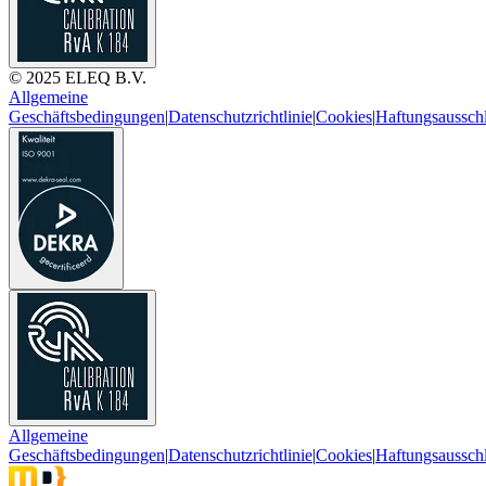
© 2025 ELEQ B.V.
Allgemeine
Geschäftsbedingungen
|
Datenschutzrichtlinie
|
Cookies
|
Haftungsaussch
Allgemeine
Geschäftsbedingungen
|
Datenschutzrichtlinie
|
Cookies
|
Haftungsaussch