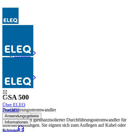
Produkte
GSA 500
Produkte
GSA 500
GSA 500
Über ELEQ
Durchführungsstromwandler
Produkte
Anwendungsgebiete
Der GSA ist ein gießharzisolierter Durchführungsstromwandler für
Informationen
Innenanwendungen. Sie eignen sich zum Auflegen auf Kabel oder
Schienen.
Kontakt