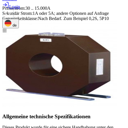
Login
Primärstrom
:
30 .. 15.000A
Sekundär Strom
:
1A oder 5A; andere Optionen auf Anfrage
Genauigkeitsklasse
:
Nach Bedarf. Zum Beispiel 0,2S, 5P10
de
Allgemeine technische Spezifikationen
Dieses Produkt wurde für eine sichere Handhabung unter den