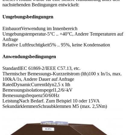
nachstehenden Bedingungen entwickelt:
Umgebungsbedingungen
Einbauort
Verwendung im Innenbereich
Umgebungstemperatur
-5°C .. +40°C, Andere Temperaturen auf
Anfrage
Relative Luftfeuchtigkeit
5% .. 95%, keine Kondensation
Anwendungsbedingungen
Standard
IEC 61869-2/IEEE C57.13, etc.
Thermischer Bemessungs-Kurzzeitstrom (lth)
100 x In/1s, max.
100kA/1s, Andere Dauer auf Anfrage
RatedDynamicCurrentIdyn
2,5 x Ith
Bemessungsisolationspegel
1,2/6/-kV
Bemessungsfrequenz
50/60Hz
Leistung
Nach Bedarf. Zum Beispiel 10 oder 15VA
Sekundärklemmen
Schraubklemmen M5 (max. 2,5Nm)