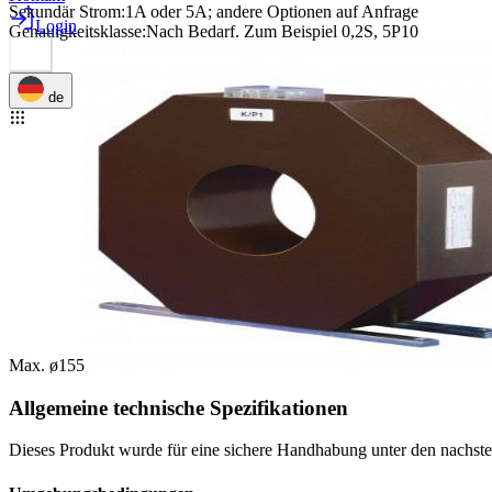
Sekundär Strom
:
1A oder 5A; andere Optionen auf Anfrage
Login
Genauigkeitsklasse
:
Nach Bedarf. Zum Beispiel 0,2S, 5P10
de
Max. ø155
Allgemeine technische Spezifikationen
Dieses Produkt wurde für eine sichere Handhabung unter den nachst