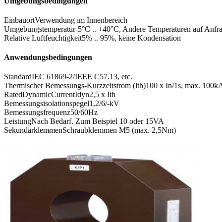
Umgebungsbedingungen
Einbauort
Verwendung im Innenbereich
Umgebungstemperatur
-5°C .. +40°C, Andere Temperaturen auf Anfr
Relative Luftfeuchtigkeit
5% .. 95%, keine Kondensation
Anwendungsbedingungen
Standard
IEC 61869-2/IEEE C57.13, etc.
Thermischer Bemessungs-Kurzzeitstrom (lth)
100 x In/1s, max. 100k
RatedDynamicCurrentIdyn
2,5 x Ith
Bemessungsisolationspegel
1,2/6/-kV
Bemessungsfrequenz
50/60Hz
Leistung
Nach Bedarf. Zum Beispiel 10 oder 15VA
Sekundärklemmen
Schraubklemmen M5 (max. 2,5Nm)