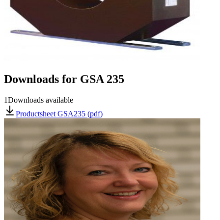
Downloads for
GSA 235
1
Downloads available
Productsheet GSA235 (pdf)