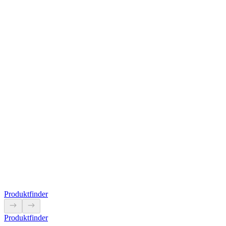
Einfacher Säulenkasten zur Anbringung an der Unterseite der Fassade
Produkt anzeigen
5L9950
Mit dieser Zange können Adern mit einem Querschnitt von 16 mm² 
Produkt anzeigen
Produktfinder
Produktfinder