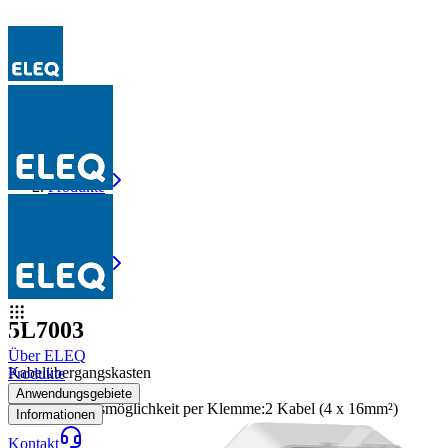
Produkte
5L7003
Produkte
5L7003
5L7003
Über ELEQ
Kabelübergangskasten
Produkte
Sicherungen
:
10*38
Anwendungsgebiete
Max Anschlussmöglichkeit per Klemme
:
2 Kabel (4 x 16mm²)
Informationen
Kontakt