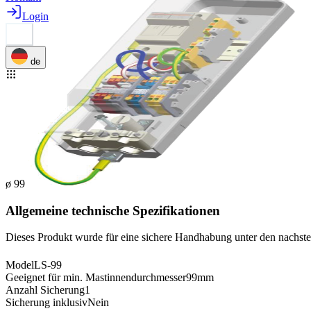
Login
de
ø 99
Allgemeine technische Spezifikationen
Dieses Produkt wurde für eine sichere Handhabung unter den nachst
Model
LS-99
Geeignet für min. Mastinnendurchmesser
99mm
Anzahl Sicherung
1
Sicherung inklusiv
Nein