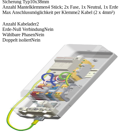
Sicherung Typ
10x38mm
Anzahl Mantelklemmen
4 Stück; 2x Fase, 1x Neutral, 1x Erde
Max Anschlussmöglichkeit per Klemme
2 Kabel (2 x 4mm²)
Anzahl Kabelader
2
Erde-Null Verbindung
Nein
Wählbare Phasen
Nein
Doppelt isoliert
Nein