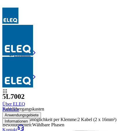
Produkte
5L7002
Produkte
5L7002
5L7002
Über ELEQ
Kabelübergangskasten
Produkte
Sicherungen
:
10*38
Anwendungsgebiete
Max Anschlussmöglichkeit per Klemme
:
2 Kabel (2 x 16mm²)
Informationen
Besonderheiten
:
Wählbare Phasen
Kontakt