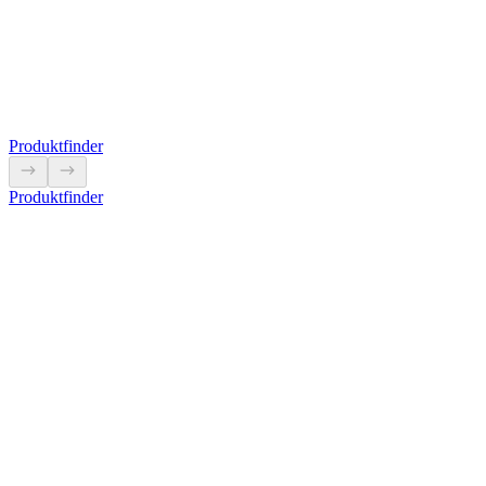
5L9950
Mit dieser Zange können Adern mit einem Querschnitt von 16 mm²
ohne Beschädigung gebogen werden
Produkt anzeigen
Produktfinder
Produktfinder