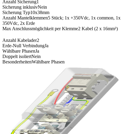
Anzahl Sicherung
1
Sicherung inklusiv
Nein
Sicherung Typ
10x38mm
Anzahl Mantelklemmen
5 Stück; 1x +350Vdc, 1x common, 1x
350Vdc, 2x Erde
Max Anschlussmöglichkeit per Klemme
2 Kabel (2 x 16mm²)
Anzahl Kabelader
2
Erde-Null Verbindung
Ja
Wählbare Phasen
Ja
Doppelt isoliert
Nein
Besonderheiten
Wählbare Phasen