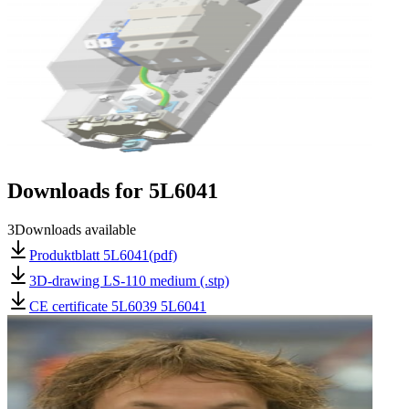
Downloads for
5L6041
3
Downloads available
Produktblatt 5L6041(pdf)
3D-drawing LS-110 medium (.stp)
CE certificate 5L6039 5L6041