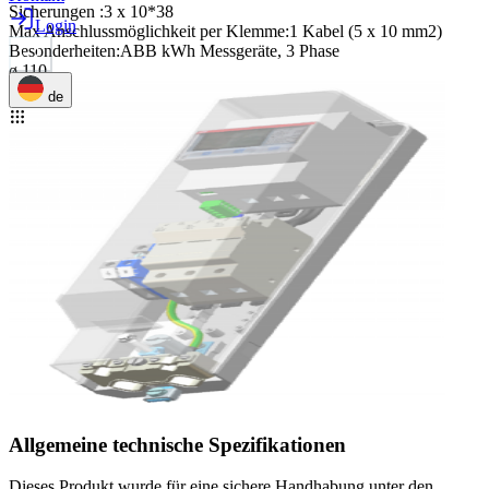
Sicherungen
:
3 x 10*38
Login
Max Anschlussmöglichkeit per Klemme
:
1 Kabel (5 x 10 mm2)
Besonderheiten
:
ABB kWh Messgeräte, 3 Phase
ø 110
de
Allgemeine technische Spezifikationen
Dieses Produkt wurde für eine sichere Handhabung unter den