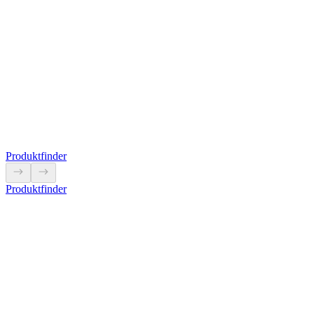
5L9302
LS-99 und LS-110 leicht aufzuhängen mithilfe eines M6-Bolzens.
Produkt anzeigen
Produktfinder
Produktfinder