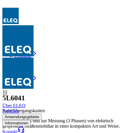
Produkte
5L6041
Produkte
5L6041
5L6041
Über ELEQ
Kabelübergangskasten
Produkte
Anwendungsgebiete
Zum Anschluss und zur Messung (3 Phasen) von elektrisch
Informationen
gespeistem Straßenmobiliar in einer kompakten Art und Weise.
Kontakt