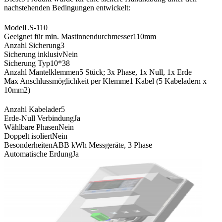
nachstehenden Bedingungen entwickelt:
Model
LS-110
Geeignet für min. Mastinnendurchmesser
110mm
Anzahl Sicherung
3
Sicherung inklusiv
Nein
Sicherung Typ
10*38
Anzahl Mantelklemmen
5 Stück; 3x Phase, 1x Null, 1x Erde
Max Anschlussmöglichkeit per Klemme
1 Kabel (5 Kabeladern x
10mm2)
Anzahl Kabelader
5
Erde-Null Verbindung
Ja
Wählbare Phasen
Nein
Doppelt isoliert
Nein
Besonderheiten
ABB kWh Messgeräte, 3 Phase
Automatische Erdung
Ja